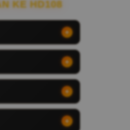
N KE HD108
+
ts dan gampang diakses kapan aja.
+
e santai buat nemenin waktu luang.
+
paling nyaman.
+