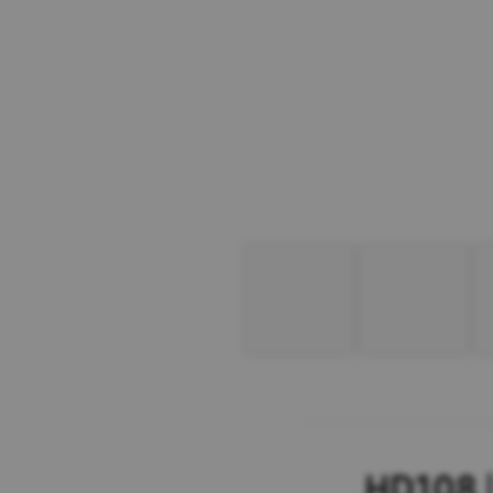
HD108 