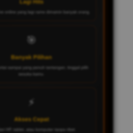
Lagi Hits
 online yang lagi rame dimainin banyak orang.
🎯
Banyak Pilihan
tai sampai yang penuh tantangan, tinggal pilih
sesuka kamu.
⚡
Akses Cepat
ari HP, tablet, atau komputer tanpa ribet.