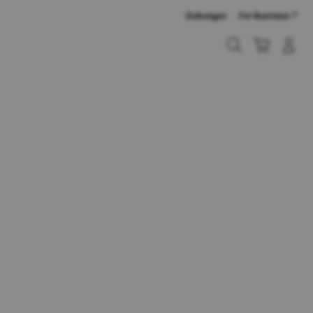
Dukungan
For Business
Cari
Troli
Login/Sign-Up
Cari