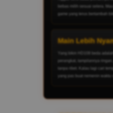
bebas milih sesuai selera. Ma
game yang terus bertambah bik
Main Lebih Nya
Yang bikin HD108 beda adalah
perangkat, tampilannya ringan
tanpa ribet. Kalau lagi cari t
yang pas buat nemenin waktu 