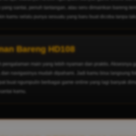
u yang santai, penuh tantangan, atau seru dimainkan bareng t
in kamu selalu punya sesuatu yang baru buat dicoba tanpa tak
man Bareng HD108
 pengalaman main yang lebih nyaman dan praktis. Aksesnya g
, dan navigasinya mudah dipahami. Jadi kamu bisa langsung fok
empat buat ngumpulin berbagai game online yang lagi banyak dim
santai kamu.