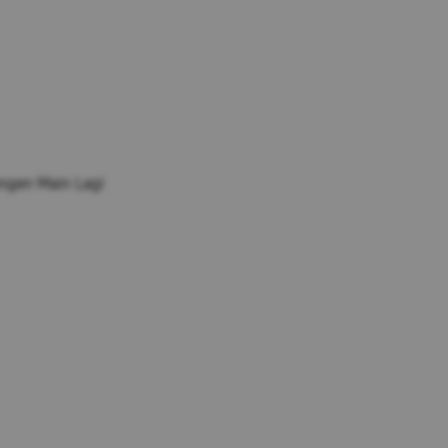
ngen Main Lagi