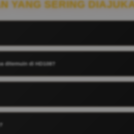
N YANG SERING DIAJUKA
i cari kumpulan game online seru. Banyak pilihan game yang lagi hi
sa ditemuin di HD108?
aksi, balapan, strategi, olahraga, petualangan, puzzle, sampai gam
, tablet, maupun komputer, jadi kamu tinggal pilih perangkat yang 
u?