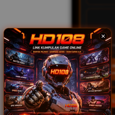
Cocok buat ne
🎮 HD108
Gam