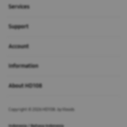
Services
Buka
Support
Buka
Account
Buka
Information
Buka
About HD108
Copyright © 2026 HD108. by Vloods
Indonesia / Bahasa Indonesia