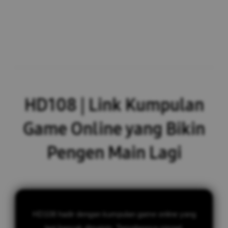
HD108 | Link Kumpulan
Game Online yang Bikin
Pengen Main Lagi
HD108 hadir dengan kumpulan game online yang
lagi banyak dimainin. Tampilannya simpel,