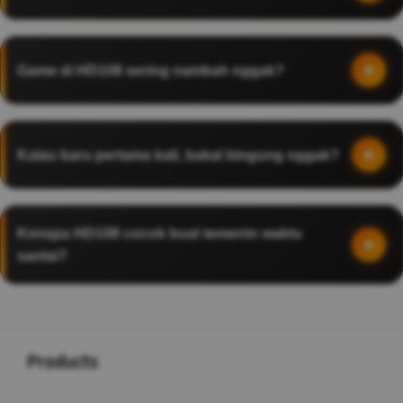
Soalnya pilihan gamenya banyak, tampilannya simpel,
aksesnya cepat, dan gampang dipakai meski baru pertama
+
Game di HD108 sering nambah nggak?
kali buka.
Iya, koleksi game terus diperbarui biar selalu ada pilihan baru
yang bisa kamu cobain kapan aja.
+
Kalau baru pertama kali, bakal bingung nggak?
Santai aja. Menunya gampang dipahami dan tampilannya
rapi, jadi kamu bisa langsung nemuin game yang lagi pengen
Kenapa HD108 cocok buat temenin waktu
+
dimainin.
santai?
Karena pilihan gamenya lengkap, aksesnya praktis, dan selalu
ada game baru yang bikin waktu luang jadi makin seru tanpa
Buka
Footer Navigation
ribet.
Products
Buka