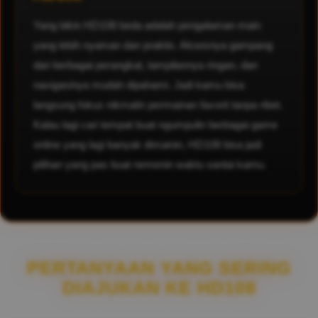
Yang bikin HD108 beda adalah pengalaman main
yang lebih nyaman dan praktis. Aksesnya gampang
dari berbagai perangkat, tampilannya ringan, dan
navigasinya mudah dipahami. Jadi kamu bisa
langsung fokus nikmatin permainan favorit tanpa ribet.
Kalau lagi cari tempat buat ngumpulin berbagai game
online yang lagi banyak dimainin, HD108 bisa jadi
pilihan yang pas buat nemenin waktu santai kamu.
PERTANYAAN YANG SERING
DIAJUKAN KE HD108