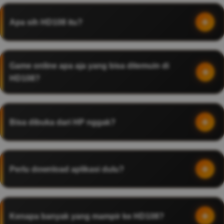
+
Apa sih HD108 itu?
HD108 jadi tempat buat kamu yang lagi cari kumpulan game
online seru. Banyak pilihan game yang lagi hits dan gampang
Game online apa aja yang bisa ditemuin di
+
diakses kapan aja.
HD108?
Pilihannya lumayan lengkap. Ada game aksi, balapan, strategi,
olahraga, petualangan, puzzle, sampai game santai buat
+
Bisa dibuka dari HP nggak?
nemenin waktu luang.
Bisa dong. HD108 enak dibuka lewat HP, tablet, maupun
komputer, jadi kamu tinggal pilih perangkat yang paling
+
Perlu download aplikasi dulu?
nyaman.
Nggak perlu ribet. Tinggal buka lewat browser, pilih game
yang kamu mau, terus langsung mulai nikmatin keseruannya.
+
Kenapa banyak yang mampir ke HD108?