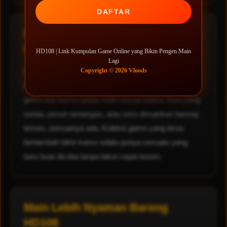
DAFTAR
Banyak Pilihan Game Online yang
Lagi Hits
HD108 | Link Kumpulan Game Online yang Bikin Pengen Main
Lagi
Copyright © 2026 Vloods
Nggak seru kalau pilihannya itu-itu aja. Makanya
HD108 ngumpulin banyak game online dari berbagai
genre biar kamu bebas milih sesuai selera. Mau yang
santai, penuh tantangan, atau seru dimainkan bareng
temen, semuanya ada. Koleksi game yang terus
bertambah bikin kamu selalu punya sesuatu yang
baru buat dicoba tanpa takut cepat bosen.
Main Lebih Nyaman Bareng
HD108