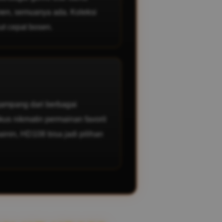
emen, semuanya ada. Koleksi
ut cepat bosen.
ampang dari berbagai
us nikmatin permainan favorit
ainin, HD108 bisa jadi pilihan