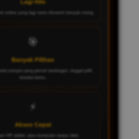
Lagi Hits
 online yang lagi rame dimainin banyak orang.
🎯
Banyak Pilihan
tai sampai yang penuh tantangan, tinggal pilih
sesuka kamu.
⚡
Akses Cepat
ari HP, tablet, atau komputer tanpa ribet.