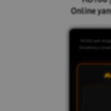
Online yan
HD108 hadir denga
Tampilannya simpel
