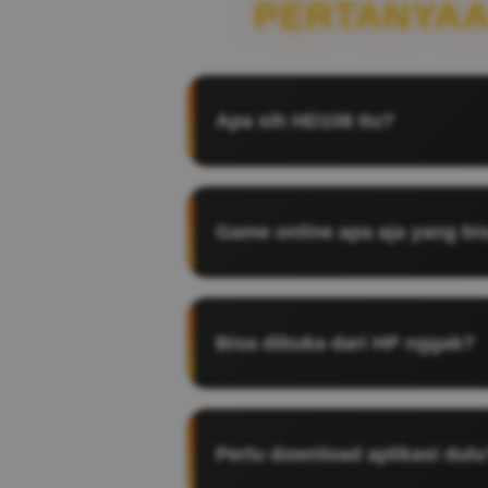
PERTANYAA
Apa sih HD108 itu?
HD108 jadi tempat buat kamu yang lag
Game online apa aja yang bi
Pilihannya lumayan lengkap. Ada game 
Bisa dibuka dari HP nggak?
Bisa dong. HD108 enak dibuka lewat HP
Perlu download aplikasi dul