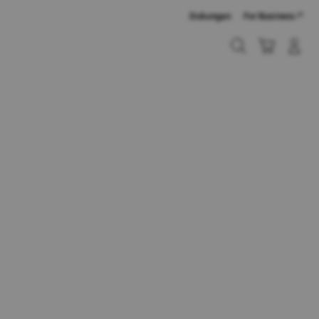
Dukungan
For Business
Cari
Troli
Login/Sign-Up
Cari