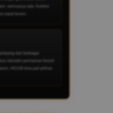
emen, semuanya ada. Koleksi
ut cepat bosen.
ampang dari berbagai
us nikmatin permainan favorit
ainin, HD108 bisa jadi pilihan