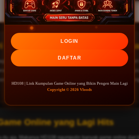
LOGIN
ri Game Online Jadi Makin Gamp
DAFTAR
gi cari kumpulan game online seru tanpa perlu ribet. Mulai dar
 orang, semuanya bisa kamu temuin di satu tempat. Tampilannya
ang udah sering main. Tinggal pilih game yang kamu suka, la
HD108 | Link Kumpulan Game Online yang Bikin Pengen Main Lagi
Copyright © 2026 Vloods
Game Online yang Lagi Hits
tu-itu aja. Makanya HD108 ngumpulin banyak game online dari 