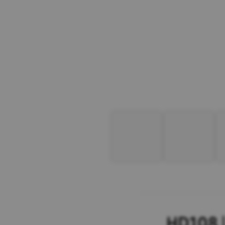
HD108 