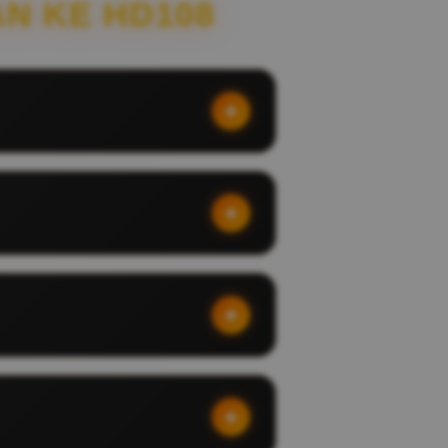
N KE HD108
+
ts dan gampang diakses kapan aja.
+
e santai buat nemenin waktu luang.
+
paling nyaman.
+