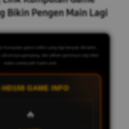
g Bikin Pengen Main Lagi
n kumpulan game online yang lagi banyak dimainin.
, aksesnya gampang, dan pilihan gamenya siap bikin
waktu santai jadi makin asik.
 HD108 GAME INFO
🔥